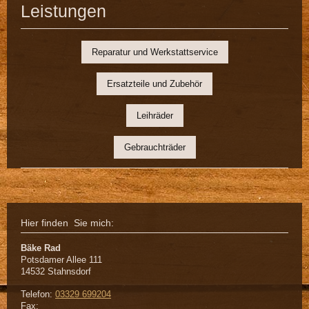
Leistungen
Reparatur und Werkstattservice
Ersatzteile und Zubehör
Leihräder
Gebrauchträder
Hier finden Sie mich:
Bäke Rad
Potsdamer Allee
111
14532
Stahnsdorf
Telefon:
03329 699204
Fax: